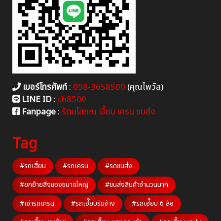
เบอร์โทรศัพท์
:
098-3658500
(คุณไพวัล)
LINE ID
:
ch8500
Fanpage
:
รัตนโสภณ เฮี๊ยบ เครน ขนส่ง
Tag
#รถเฮี๊ยบ
#รถเครน
#รถขนส่ง
#ยกย้ายสิ่งของขนาดใหญ่
#ขนส่งสินค้าจำนวนมาก
#เช่ารถเครน
#รถเฮี๊ยบรับจ้าง
#รถเฮี๊ยบ 6 ล้อ